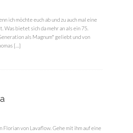
nn ich möchte euch ab und zu auch mal eine
. Was bietet sich da mehr an als ein 75.
 Generation als Magnum* geliebt und von
homas […]
la
on Florian von Lavaflow. Gehe mit ihm auf eine