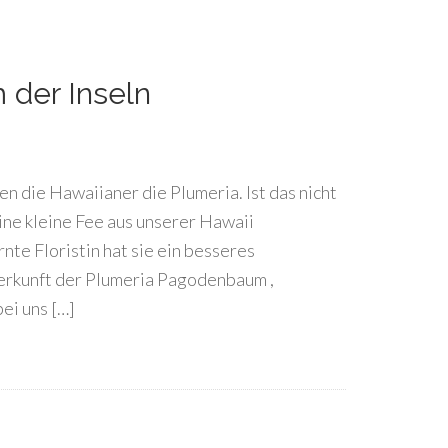
 der Inseln
n die Hawaiianer die Plumeria. Ist das nicht
ne kleine Fee aus unserer Hawaii
nte Floristin hat sie ein besseres
erkunft der Plumeria Pagodenbaum ,
ei uns […]