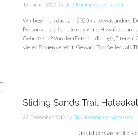
16. Januar 2020
By
Ela
Kommentar verfassen
Wir beginnen das Jahr 2020 mal etwas anders. De
Person vorstellen, die etwas mit Hawaii zu tun hat
Geburtstag? Von der (Entschuldigung) „älteren“
vielen Frauen verehrt. Gewann Tom Selleck als T
Sliding Sands Trail Haleaka
27. Dezember 2019
By
Ela
Kommentar verfassen
Dies ist ein Gastartikel v