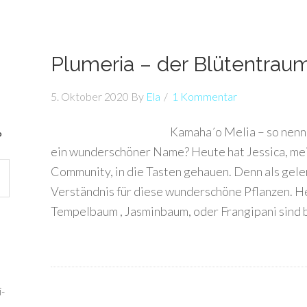
Plumeria – der Blütentraum
5. Oktober 2020
By
Ela
1 Kommentar
Kamaha´o Melia – so nenne
?
ein wunderschöner Name? Heute hat Jessica, mei
Community, in die Tasten gehauen. Denn als geler
Verständnis für diese wunderschöne Pflanzen. H
Tempelbaum , Jasminbaum, oder Frangipani sind b
-