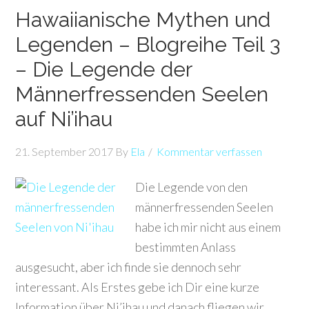
Hawaiianische Mythen und
Legenden – Blogreihe Teil 3
– Die Legende der
Männerfressenden Seelen
auf Ni’ihau
21. September 2017
By
Ela
Kommentar verfassen
Die Legende von den
männerfressenden Seelen
habe ich mir nicht aus einem
bestimmten Anlass
ausgesucht, aber ich finde sie dennoch sehr
interessant. Als Erstes gebe ich Dir eine kurze
Information über Ni’ihau und danach fliegen wir