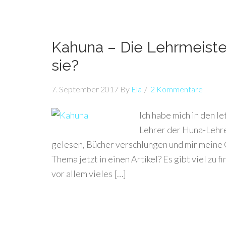
Kahuna – Die Lehrmeiste
sie?
7. September 2017
By
Ela
2 Kommentare
Ich habe mich in den 
Lehrer der Huna-Lehre 
gelesen, Bücher verschlungen und mir meine
Thema jetzt in einen Artikel? Es gibt viel zu 
vor allem vieles […]