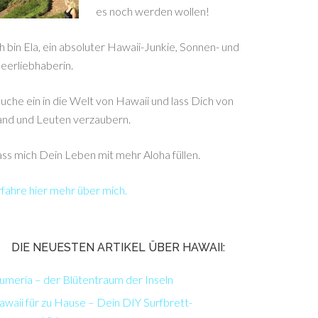
es noch werden wollen!
h bin Ela, ein absoluter Hawaii-Junkie, Sonnen- und
eerliebhaberin.
uche ein in die Welt von Hawaii und lass Dich von
and und Leuten verzaubern.
ss mich Dein Leben mit mehr Aloha füllen.
fahre hier mehr über mich.
DIE NEUESTEN ARTIKEL ÜBER HAWAII:
umeria – der Blütentraum der Inseln
waii für zu Hause – Dein DIY Surfbrett-