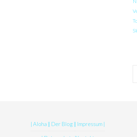
N
V
T
Sl
Ar
| Aloha |
| Der Blog |
| Impressum |