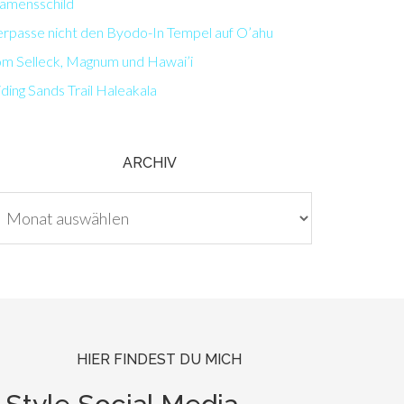
amensschild
erpasse nicht den Byodo-In Tempel auf O’ahu
om Selleck, Magnum und Hawai’i
iding Sands Trail Haleakala
ARCHIV
chiv
HIER FINDEST DU MICH