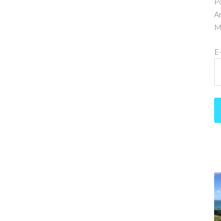
P
Ar
Me
E