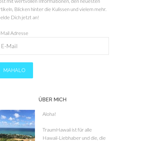
ost mit wertvollen Informationen, den neuesten
tikeln, Blicken hinter die Kulissen und vielem mehr.
lde Dich jetzt an!
-Mail Adresse
ÜBER MICH
Aloha!
TraumHawaii ist für alle
Hawaii-Liebhaber und die, die