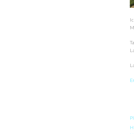
Ic
M
Ta
L
La
Er
Pl
Ha