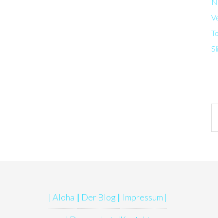
N
V
T
Sl
Ar
| Aloha |
| Der Blog |
| Impressum |