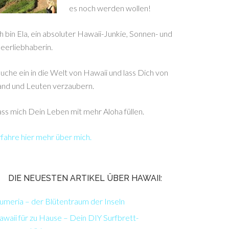
es noch werden wollen!
h bin Ela, ein absoluter Hawaii-Junkie, Sonnen- und
eerliebhaberin.
uche ein in die Welt von Hawaii und lass Dich von
and und Leuten verzaubern.
ss mich Dein Leben mit mehr Aloha füllen.
fahre hier mehr über mich.
DIE NEUESTEN ARTIKEL ÜBER HAWAII:
umeria – der Blütentraum der Inseln
waii für zu Hause – Dein DIY Surfbrett-