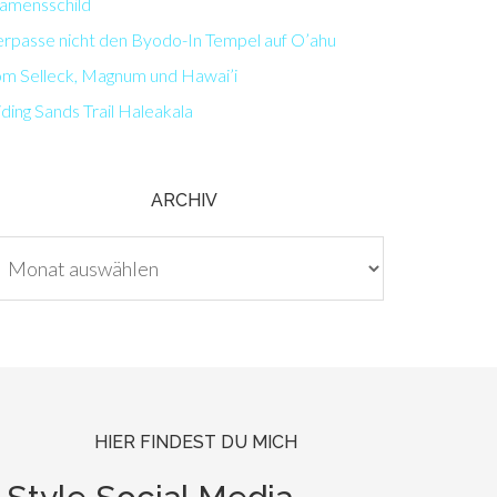
amensschild
erpasse nicht den Byodo-In Tempel auf O’ahu
om Selleck, Magnum und Hawai’i
iding Sands Trail Haleakala
ARCHIV
chiv
HIER FINDEST DU MICH