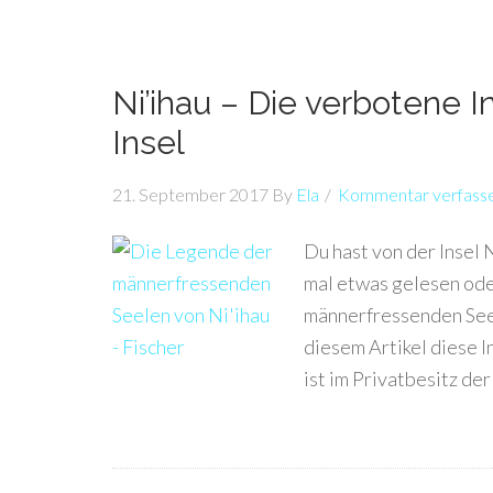
Ni’ihau – Die verbotene I
Insel
21. September 2017
By
Ela
Kommentar verfass
Du hast von der Insel
mal etwas gelesen ode
männerfressenden Seel
diesem Artikel diese I
ist im Privatbesitz de