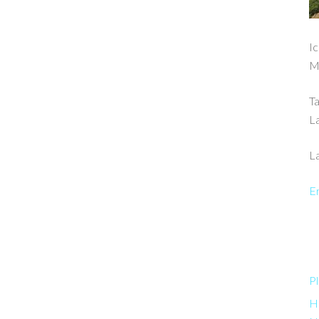
Ic
M
Ta
L
La
Er
Pl
Ha