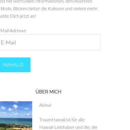
ost mit wertvollen Informationen, den neuesten
tikeln, Blicken hinter die Kulissen und vielem mehr.
lde Dich jetzt an!
-Mail Adresse
ÜBER MICH
Aloha!
TraumHawaii ist für alle
Hawaii-Liebhaber und die, die