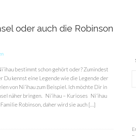
nsel oder auch die Robinson
en
 Ni’ihau bestimmt schon gehört oder? Zumindest
r Du kennst eine Legende wie die Legende der
en von Ni’ihau zum Beispiel. Ich möchte Dir in
nsel näher bringen. Ni’ihau – Kurioses Ni’ihau
r Familie Robinson, daher wird sie auch […]
E