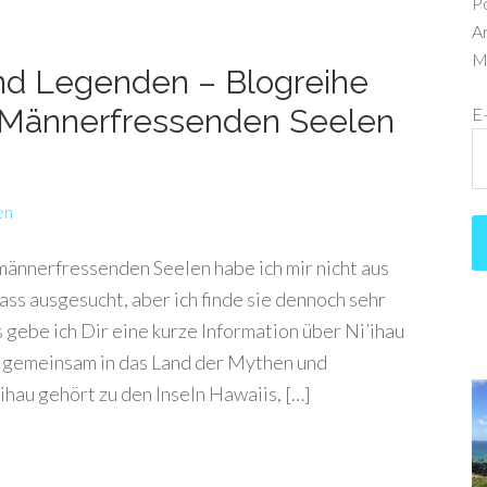
P
Ar
Me
nd Legenden – Blogreihe
r Männerfressenden Seelen
E
en
ännerfressenden Seelen habe ich mir nicht aus
ss ausgesucht, aber ich finde sie dennoch sehr
s gebe ich Dir eine kurze Information über Ni’ihau
r gemeinsam in das Land der Mythen und
hau gehört zu den Inseln Hawaiis, […]