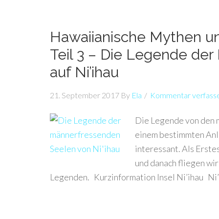
Hawaiianische Mythen u
Teil 3 – Die Legende de
auf Ni’ihau
21. September 2017
By
Ela
Kommentar verfass
Die Legende von den m
einem bestimmten Anla
interessant. Als Erste
und danach fliegen wi
Legenden. Kurzinformation Insel Ni’ihau Ni’i