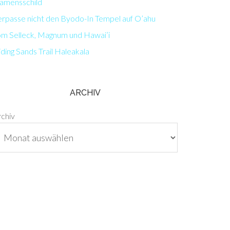
amensschild
erpasse nicht den Byodo-In Tempel auf O’ahu
om Selleck, Magnum und Hawai’i
iding Sands Trail Haleakala
ARCHIV
rchiv