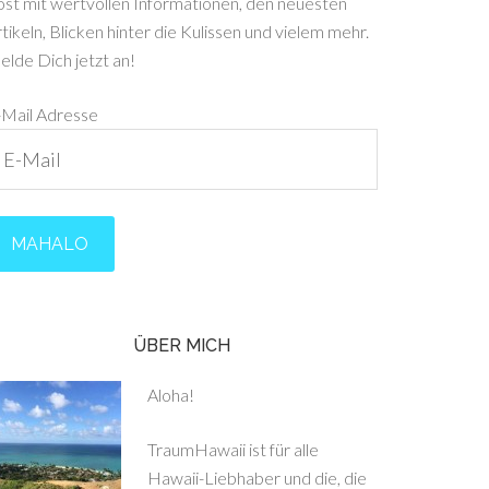
ost mit wertvollen Informationen, den neuesten
tikeln, Blicken hinter die Kulissen und vielem mehr.
lde Dich jetzt an!
-Mail Adresse
ÜBER MICH
Aloha!
TraumHawaii ist für alle
Hawaii-Liebhaber und die, die