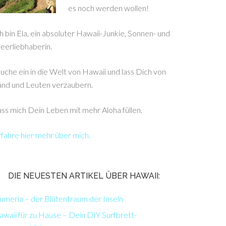
es noch werden wollen!
h bin Ela, ein absoluter Hawaii-Junkie, Sonnen- und
eerliebhaberin.
uche ein in die Welt von Hawaii und lass Dich von
and und Leuten verzaubern.
ss mich Dein Leben mit mehr Aloha füllen.
fahre hier mehr über mich.
DIE NEUESTEN ARTIKEL ÜBER HAWAII:
umeria – der Blütentraum der Inseln
waii für zu Hause – Dein DIY Surfbrett-