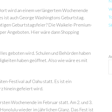
N
V
. Dort wird an einem verlängertem Wochenende
T
es ist auch George Washingtons Geburtstag.
chtigen Geburtstagsfeier? Die Waikele-Premium-
Sl
super Angeboten. Hier wäre dann Shopping
 alles geboten wird. Schulen und Behörden haben
A
igkeiten haben geöffnet. Also wie wäre es mit
ten-Festival auf Oahu statt. Es ist ein
z hinein gefeiert wird.
ersten Wochenende im Februar statt. Am 2. und 3.
Honolulu wieder im jährlichen Glanz. Das Fest ist