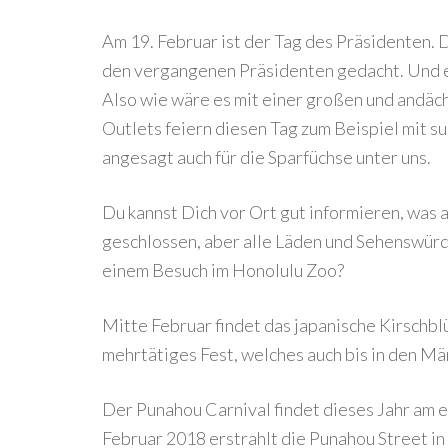
Am 19. Februar ist der Tag des Präsidenten
den vergangenen Präsidenten gedacht. Und 
Also wie wäre es mit einer großen und andä
Outlets feiern diesen Tag zum Beispiel mit 
angesagt auch für die Sparfüchse unter uns.
Du kannst Dich vor Ort gut informieren, was
geschlossen, aber alle Läden und Sehenswürd
einem Besuch im Honolulu Zoo?
Mitte Februar findet das japanische Kirschblü
mehrtätiges Fest, welches auch bis in den Mär
Der Punahou Carnival findet dieses Jahr am 
Februar 2018 erstrahlt die Punahou Street in 