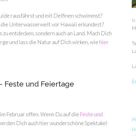
ide rausfährst und mit Delfinen schwimmst?
Ic
 die Unterwasserwelt vor Hawaii erkundest?
M
es zu entdecken, sondern auch an Land. Mach Dich
rge und lass die Natur auf Dich wirken, wie
hier
Ta
L
La
Er
– Feste und Feiertage
 im Februar offen. Wenn Du auf die
Feste und
Pl
 werden Dich auch hier wunderschöne Spektakel
Ha