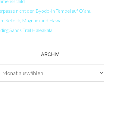
amensschild
erpasse nicht den Byodo-In Tempel auf O’ahu
om Selleck, Magnum und Hawai’i
iding Sands Trail Haleakala
ARCHIV
chiv