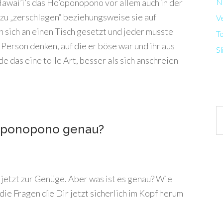
wai’i’s das Ho’oponopono vor allem auch in der
N
zu „zerschlagen“ beziehungsweise sie auf
V
n sich an einen Tisch gesetzt und jeder musste
T
erson denken, auf die er böse war und ihr aus
Sl
e das eine tolle Art, besser als sich anschreien
Ar
’oponopono genau?
 jetzt zur Genüge. Aber was ist es genau? Wie
 die Fragen die Dir jetzt sicherlich im Kopf herum