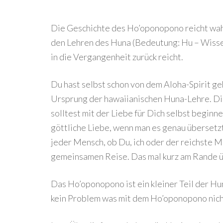
Die Geschichte des Ho’oponopono reicht wahr
den Lehren des Huna (Bedeutung: Hu – Wissen
in die Vergangenheit zurück reicht.
Du hast selbst schon von dem Aloha-Spirit ge
Ursprung der hawaiianischen Huna-Lehre. Die
solltest mit der Liebe für Dich selbst beginne
göttliche Liebe, wenn man es genau übersetzt)
jeder Mensch, ob Du, ich oder der reichste Me
gemeinsamen Reise. Das mal kurz am Rande ü
Das Ho’oponopono ist ein kleiner Teil der H
kein Problem was mit dem Ho’oponopono nich