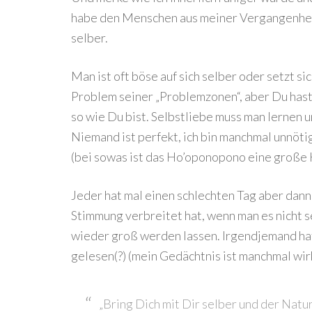
habe den Menschen aus meiner Vergangenheit
selber.
Man ist oft böse auf sich selber oder setzt si
Problem seiner „Problemzonen“, aber Du hast
so wie Du bist. Selbstliebe muss man lernen u
Niemand ist perfekt, ich bin manchmal unnöti
(bei sowas ist das Ho’oponopono eine große H
Jeder hat mal einen schlechten Tag aber dann 
Stimmung verbreitet hat, wenn man es nicht s
wieder groß werden lassen. Irgendjemand hat
gelesen(?) (mein Gedächtnis ist manchmal wirk
„Bring Dich mit Dir selber und der Natur 