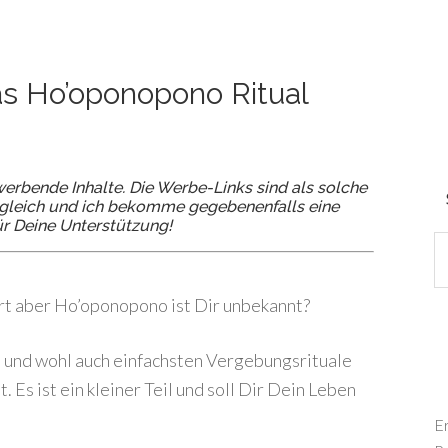
as Ho’oponopono Ritual
erbende Inhalte. Die Werbe-Links sind als solche
ch gleich und ich bekomme gegebenenfalls eine
ür Deine Unterstützung!
t aber Ho’oponopono ist Dir unbekannt?
n und wohl auch einfachsten Vergebungsrituale
t. Es ist ein kleiner Teil und soll Dir Dein Leben
E