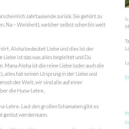
scheinlich Jahrtausende zurück. Sie gehört zu
Ic
, Na – Weisheit), welcher selbst schon bis weit
M
Ta
hört. Aloha bedeutet Liebe und dies ist der
L
 Liebe ist das was alles begleitet und Du
La
n. Mana Aloha ist die reine Liebe (oder auch die
, alles hat seinen Ursprung in der Liebe und
Er
nsch der Welt, wir sind alle auf einer
ber die Huna-Lehre.
una-Lehre. Laut den großen Schamanen gibt es
Pl
t gelöst werden kann.
Ha