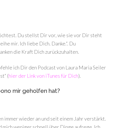
htest. Du stellst Dir vor, wie sie vor Dir steht
zeihe mir. Ich liebe Dich. Danke.“. Du
nken die Kraft Dich zurückzuhalten.
fehle ich Dir den Podcast von Laura Maria Seiler
t“ (
hier der Link von iTunes für Dich
).
ono mir geholfen hat?
n immer wieder an und seit einem Jahr verstärkt.
d mich weniger schnell über Dinge aufrege. Ich