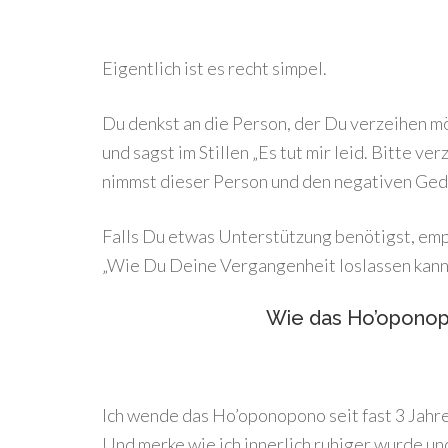
Eigentlich ist es recht simpel.
Du denkst an die Person, der Du verzeihen möc
und sagst im Stillen „Es tut mir leid. Bitte ver
nimmst dieser Person und den negativen Geda
Falls Du etwas Unterstützung benötigst, emp
„Wie Du Deine Vergangenheit loslassen kanns
Wie das Ho’oponop
Ich wende das Ho’oponopono seit fast 3 Jahre
Und merke wie ich innerlich ruhiger wurde un