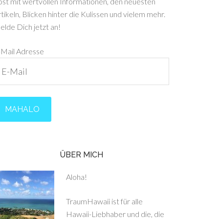
ost mit wertvollen Informationen, den neuesten
tikeln, Blicken hinter die Kulissen und vielem mehr.
lde Dich jetzt an!
-Mail Adresse
ÜBER MICH
Aloha!
TraumHawaii ist für alle
Hawaii-Liebhaber und die, die