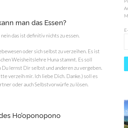
P
Ar
Me
kann man das Essen?
E
nein das ist definitiv nichts zu essen.
bewesen oder sich selbst zu verzeihen. Es ist
ischen Weisheitslehre Huna stammt. Es soll
 Du lernst Dir selbst und anderen zu vergeben.
tte verzeih mir. Ich liebe Dich. Danke.) soll es
artner oder auch Selbstvorwürfe zu lösen.
 des Ho’oponopono