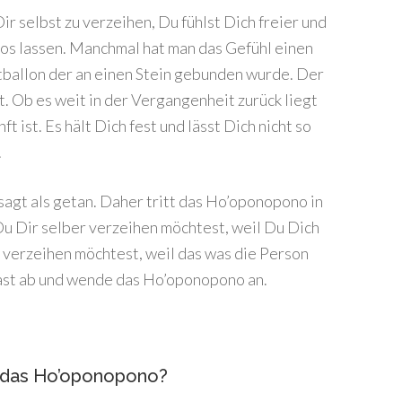
ir selbst zu verzeihen, Du fühlst Dich freier und
los lassen. Manchmal hat man das Gefühl einen
ftballon der an einen Stein gebunden wurde. Der
lt. Ob es weit in der Vergangenheit zurück liegt
t ist. Es hält Dich fest und lässt Dich nicht so
.
sagt als getan. Daher tritt das Ho’oponopono in
 Du Dir selber verzeihen möchtest, weil Du Dich
 verzeihen möchtest, weil das was die Person
Last ab und wende das Ho’oponopono an.
t das Ho’oponopono?