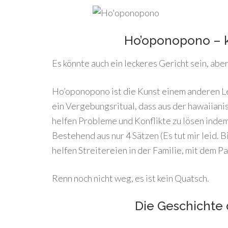
Ho’oponopono – 
Es könnte auch ein leckeres Gericht sein, aber 
Ho’oponopono ist die Kunst einem anderen Le
ein Vergebungsritual, dass aus der hawaiian
helfen Probleme und Konflikte zu lösen indem
Bestehend aus nur 4 Sätzen (Es tut mir leid. Bi
helfen Streitereien in der Familie, mit dem P
Renn noch nicht weg, es ist kein Quatsch.
Die Geschichte