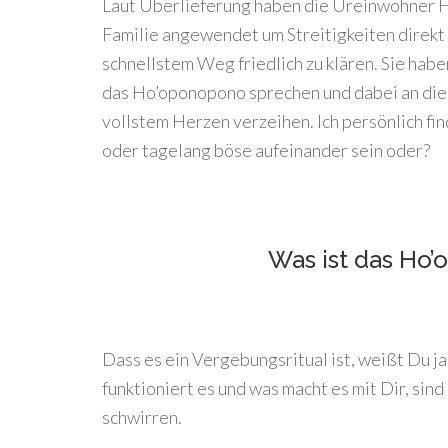
Laut Überlieferung haben die Ureinwohner Ha
Familie angewendet um Streitigkeiten direkt 
schnellstem Weg friedlich zu klären. Sie habe
das Ho’oponopono sprechen und dabei an die P
vollstem Herzen verzeihen. Ich persönlich find
oder tagelang böse aufeinander sein oder?
Was ist das Ho
Dass es ein Vergebungsritual ist, weißt Du ja
funktioniert es und was macht es mit Dir, sind
schwirren.