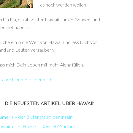
es noch werden wollen!
h bin Ela, ein absoluter Hawaii-Junkie, Sonnen- und
eerliebhaberin.
uche ein in die Welt von Hawaii und lass Dich von
and und Leuten verzaubern.
ss mich Dein Leben mit mehr Aloha füllen.
fahre hier mehr über mich.
DIE NEUESTEN ARTIKEL ÜBER HAWAII:
umeria – der Blütentraum der Inseln
waii für zu Hause – Dein DIY Surfbrett-