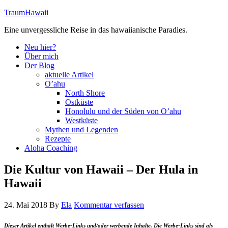
TraumHawaii
Eine unvergessliche Reise in das hawaiianische Paradies.
Neu hier?
Über mich
Der Blog
aktuelle Artikel
O’ahu
North Shore
Ostküste
Honolulu und der Süden von O’ahu
Westküste
Mythen und Legenden
Rezepte
Aloha Coaching
Die Kultur von Hawaii – Der Hula in
Hawaii
24. Mai 2018
By
Ela
Kommentar verfassen
Dieser Artikel enthält Werbe-Links und/oder werbende Inhalte. Die Werbe-Links sind als