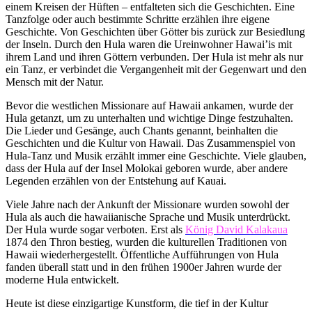
einem Kreisen der Hüften – entfalteten sich die Geschichten. Eine
Tanzfolge oder auch bestimmte Schritte erzählen ihre eigene
Geschichte. Von Geschichten über Götter bis zurück zur Besiedlung
der Inseln. Durch den Hula waren die Ureinwohner Hawai’is mit
ihrem Land und ihren Göttern verbunden. Der Hula ist mehr als nur
ein Tanz, er verbindet die Vergangenheit mit der Gegenwart und den
Mensch mit der Natur.
Bevor die westlichen Missionare auf Hawaii ankamen, wurde der
Hula getanzt, um zu unterhalten und wichtige Dinge festzuhalten.
Die Lieder und Gesänge, auch Chants genannt, beinhalten die
Geschichten und die Kultur von Hawaii. Das Zusammenspiel von
Hula-Tanz und Musik erzählt immer eine Geschichte. Viele glauben,
dass der Hula auf der Insel Molokai geboren wurde, aber andere
Legenden erzählen von der Entstehung auf Kauai.
Viele Jahre nach der Ankunft der Missionare wurden sowohl der
Hula als auch die hawaiianische Sprache und Musik unterdrückt.
Der Hula wurde sogar verboten. Erst als
König David Kalakaua
1874 den Thron bestieg, wurden die kulturellen Traditionen von
Hawaii wiederhergestellt. Öffentliche Aufführungen von Hula
fanden überall statt und in den frühen 1900er Jahren wurde der
moderne Hula entwickelt.
Heute ist diese einzigartige Kunstform, die tief in der Kultur