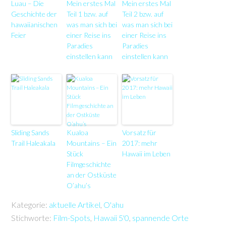
Luau – Die
Mein erstes Mal
Mein erstes Mal
Geschichte der
Teil 1 bzw. auf
Teil 2 bzw. auf
hawaiianischen
was man sich bei
was man sich bei
Feier
einer Reise ins
einer Reise ins
Paradies
Paradies
einstellen kann
einstellen kann
Sliding Sands
Kualoa
Vorsatz für
Trail Haleakala
Mountains – Ein
2017: mehr
Stück
Hawaii im Leben
Filmgeschichte
an der Ostküste
O’ahu’s
Kategorie:
aktuelle Artikel
,
O'ahu
Stichworte:
Film-Spots
,
Hawaii 5'0
,
spannende Orte