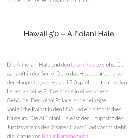
Spuren der Serie Hawaii 5’0 nimmt.
Hawaii 5’0 – Ali’iolani Hale
Die Ali’iolani Hale und den
Iolani Palace
siehst Du
ganz oft in der Serie. Denn das Headquarter, also
der Hauptsitz, von Hawaii 5’0 spielt dort. Im realen
Leben ist keine Polizeistelle in einem dieser
Gebäude. Der Iolani Palace ist der einzige
königliche Palast in den USA und ein historisches
Museum. Die Ali’iolani Hale ist der Hauptsitz des
Justizsystems des Staates Hawaii und vor ihr steht
die Statue von
König Kamehameha
.