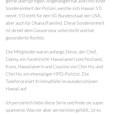
gerne überspringen. Angefangen hat alles mit einer
Sondereinheit der Polizei, welche sich Hawaii 5’0
nennt. 5’0 steht für den 50. Bundesstaat der USA,
aber auch für Ohana (Familie). Diese Sondereinheit
ist direkt dem Gouverneur unterstellt und hat
gesonderte Rechte.
Die Mitglieder waren anfangs Steve, der Chef,
Danny, ein
haole
(nicht-Hawaiianer) vom Festland,
Kono, Hawaiianerin und Cousine von Chin Ho, und
Chin Ho, ein ehemaliger HPD-Polizist. Die
Taskforce klärt Kriminalfälle im wunderschönen
Hawaii auf.
Ich persönlich liebe diese Serie und finde sie super
spannend. Was mir aber am meisten gefällt, ist es