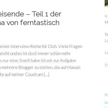
isende – Teil 1 der
Ic
a von ferntastisch
M
Ta
L
einer Interview-Reihe für Dich. Viele Fragen
La
eicht und es ist doch immer schön mehr
 nur eine. Somit habe ich mir zur Aufgabe
Er
 mehrere Blogger zu stellen, die auf Hawaii
rste auf meiner Couch am […]
Pl
Ha