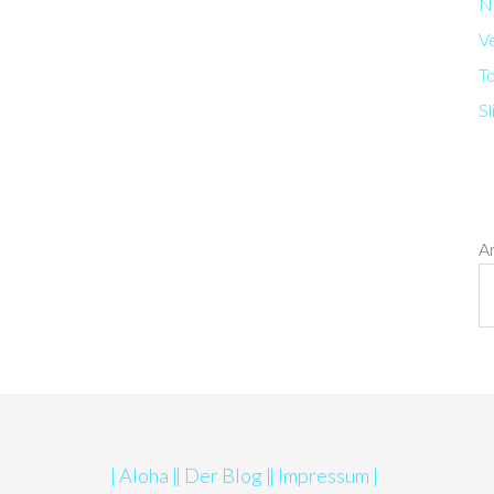
N
V
T
Sl
A
| Aloha |
| Der Blog |
| Impressum |