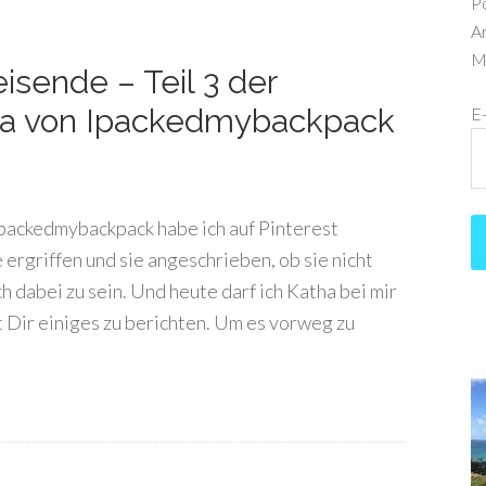
P
Ar
Me
isende – Teil 3 der
tha von Ipackedmybackpack
E
ipackedmybackpack habe ich auf Pinterest
e ergriffen und sie angeschrieben, ob sie nicht
h dabei zu sein. Und heute darf ich Katha bei mir
 Dir einiges zu berichten. Um es vorweg zu