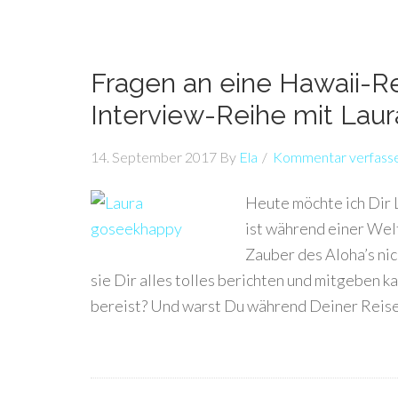
Fragen an eine Hawaii-Re
Interview-Reihe mit Lau
14. September 2017
By
Ela
Kommentar verfass
Heute möchte ich Dir 
ist während einer We
Zauber des Aloha’s ni
sie Dir alles tolles berichten und mitgeben 
bereist? Und warst Du während Deiner Reise 