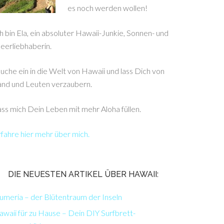
es noch werden wollen!
h bin Ela, ein absoluter Hawaii-Junkie, Sonnen- und
eerliebhaberin.
uche ein in die Welt von Hawaii und lass Dich von
and und Leuten verzaubern.
ss mich Dein Leben mit mehr Aloha füllen.
fahre hier mehr über mich.
DIE NEUESTEN ARTIKEL ÜBER HAWAII:
umeria – der Blütentraum der Inseln
waii für zu Hause – Dein DIY Surfbrett-