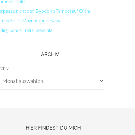
amensschild
erpasse nicht den Byodo-In Tempel auf O’ahu
om Selleck, Magnum und Hawai’i
iding Sands Trail Haleakala
ARCHIV
rchiv
HIER FINDEST DU MICH