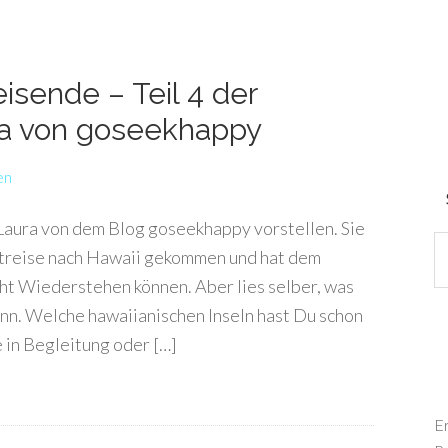
isende – Teil 4 der
ra von goseekhappy
en
Laura von dem Blog goseekhappy vorstellen. Sie
ltreise nach Hawaii gekommen und hat dem
cht Wiederstehen können. Aber lies selber, was
kann. Welche hawaiianischen Inseln hast Du schon
in Begleitung oder […]
E