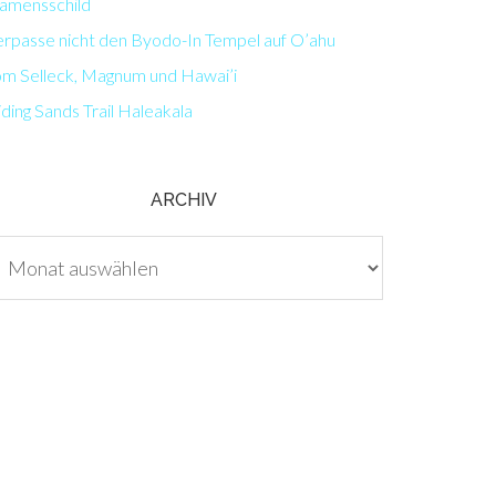
amensschild
erpasse nicht den Byodo-In Tempel auf O’ahu
om Selleck, Magnum und Hawai’i
iding Sands Trail Haleakala
ARCHIV
chiv