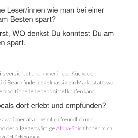
ne Leser/innen wie man bei einer
am Besten spart?
arst, WO denkst Du konntest Du am
n spart.
ls verzichtet und immer in der Küche der
iki Beach findet regelmässig ein Markt statt, wo
e traditionelle Lebensmittel kaufen kann.
ocals dort erlebt und empfunden?
awaiianer als unheimlich freundlich und
und der allgegenwärtige
Aloha-Spirit
haben mich
 glücklich zu sein.