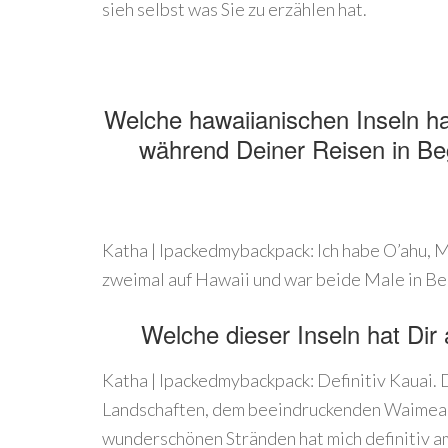
sieh selbst was Sie zu erzählen hat.
Welche hawaiianischen Inseln h
während Deiner Reisen in Beg
Katha | Ipackedmybackpack: Ich habe O’ahu, Ma
zweimal auf Hawaii und war beide Male in B
Welche dieser Inseln hat Di
Katha | Ipackedmybackpack: Definitiv Kauai.
Landschaften, dem beeindruckenden Waimea 
wunderschönen Stränden hat mich definitiv am