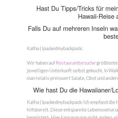
Hast Du Tipps/Tricks für mei
Hawaii-Reise 
Falls Du auf mehreren Inseln w
beste
Katha | Ipackedmybackpack:
Wir haben auf
Restaurantbesuche
größtentei
jeweiligen Unterkunft selbst gekocht. In Waik
man relativ preiswert Salate, Obst und ander
Wie hast Du die Hawaiianer/L
Katha | Ipackedmybackpack: Ich empfand die H
hilfsbereit. Diese entspannte Lebensweise 
begeistert. Hier kann man gar nicht anders als