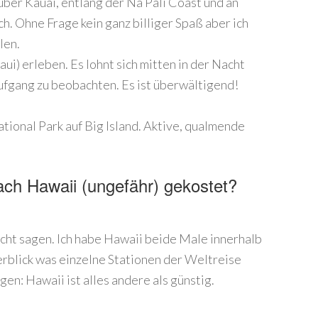
 über Kauai, entlang der Na Pali Coast und an
h. Ohne Frage kein ganz billiger Spaß aber ich
len.
ui) erleben. Es lohnt sich mitten in der Nacht
fgang zu beobachten. Es ist überwältigend!
tional Park auf Big Island. Aktive, qualmende
nach Hawaii (ungefähr) gekostet?
icht sagen. Ich habe Hawaii beide Male innerhalb
rblick was einzelne Stationen der Weltreise
gen: Hawaii ist alles andere als günstig.