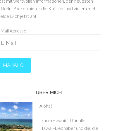
ost mit wertvollen Informationen, den neuesten
tikeln, Blicken hinter die Kulissen und vielem mehr.
lde Dich jetzt an!
-Mail Adresse
ÜBER MICH
Aloha!
TraumHawaii ist für alle
Hawaii-Liebhaber und die, die