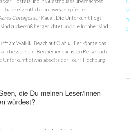
packer Hostels und in Guesthouses übernachtet
N
hnt habe eigentlich durchweg empfehlen.
V
Acres Cottages
auf
Kauai. Die Unterkunft liegt
T
sind zuckersüß hergerichtet und die Inhaber sind
Sl
nft am Waikiki Beach auf O’ahu. Hier könnte das
ch besser sein. Bei meiner nächsten Reise nach
ne Unterkunft etwas abseits der Touri-Hochburg
Ar
Seen, die Du meinen Leser/innen
en würdest?