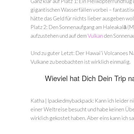
Ganz klar auf Platz 1: Ein Helikopterrundflug
gigantischen Wasserfällen vorbei – fantastisc
hätte das Geld für nichts lieber ausgeben wol
Platz 2: Den Sonnenaufgang am
Haleakalā (Ma
aufzustehen und auf dem
Vulkan
den Sonnenau
Und zu guter Letzt: Der Hawai’i
Volcanoes Na
Vulkane zu beobachten ist wirklich
einmalig.
Wieviel hat Dich Dein Trip 
Katha | Ipackedmybackpack: Kann ich leider n
einer Weltreise besucht und habe keinen Übe
wirklich gekostet haben. Aber eins kann ich sa