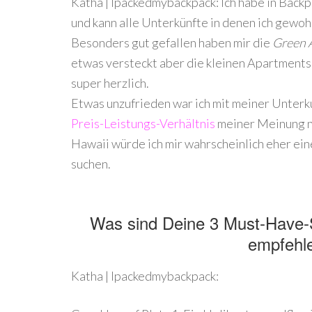
Katha | Ipackedmybackpack: Ich habe in Back
und kann alle Unterkünfte in denen ich gewo
Besonders gut gefallen haben mir die
Green 
etwas versteckt aber die kleinen Apartments 
super herzlich.
Etwas unzufrieden war ich mit meiner Unterku
Preis-Leistungs-Verhältnis
meiner Meinung na
Hawaii würde ich mir wahrscheinlich eher ei
suchen.
Was sind Deine 3 Must-Have-
empfehl
Katha | Ipackedmybackpack: