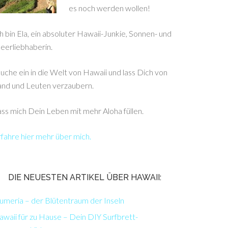
es noch werden wollen!
h bin Ela, ein absoluter Hawaii-Junkie, Sonnen- und
eerliebhaberin.
uche ein in die Welt von Hawaii und lass Dich von
and und Leuten verzaubern.
ss mich Dein Leben mit mehr Aloha füllen.
fahre hier mehr über mich.
DIE NEUESTEN ARTIKEL ÜBER HAWAII:
umeria – der Blütentraum der Inseln
waii für zu Hause – Dein DIY Surfbrett-