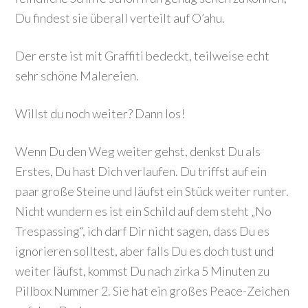
Du findest sie überall verteilt auf O’ahu.
Der erste ist mit Graffiti bedeckt, teilweise echt
sehr schöne Malereien.
Willst du noch weiter? Dann los!
Wenn Du den Weg weiter gehst, denkst Du als
Erstes, Du hast Dich verlaufen. Du triffst auf ein
paar große Steine und läufst ein Stück weiter runter.
Nicht wundern es ist ein Schild auf dem steht „No
Trespassing“, ich darf Dir nicht sagen, dass Du es
ignorieren solltest, aber falls Du es doch tust und
weiter läufst, kommst Du nach zirka 5 Minuten zu
Pillbox Nummer 2. Sie hat ein großes Peace-Zeichen