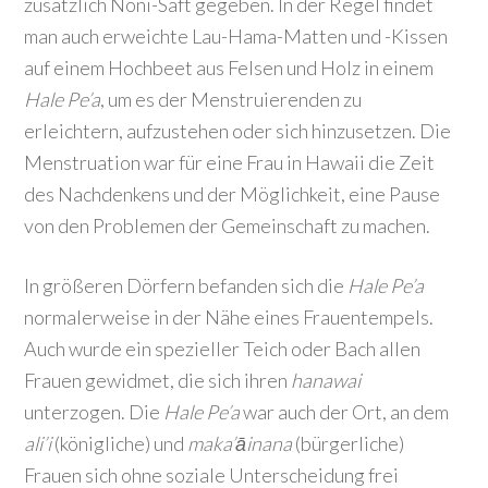
zusätzlich Noni-Saft gegeben. In der Regel findet
man auch erweichte Lau-Hama-Matten und -Kissen
auf einem Hochbeet aus Felsen und Holz in einem
Hale Pe’a
, um es der Menstruierenden zu
erleichtern, aufzustehen oder sich hinzusetzen. Die
Menstruation war für eine Frau in Hawaii die Zeit
des Nachdenkens und der Möglichkeit, eine Pause
von den Problemen der Gemeinschaft zu machen.
In größeren Dörfern befanden sich die
Hale Pe’a
normalerweise in der Nähe eines Frauentempels.
Auch wurde ein spezieller Teich oder Bach allen
Frauen gewidmet, die sich ihren
hanawai
unterzogen. Die
Hale Pe’a
war auch der Ort, an dem
ali’i
(königliche) und
maka’āinana
(bürgerliche)
Frauen sich ohne soziale Unterscheidung frei