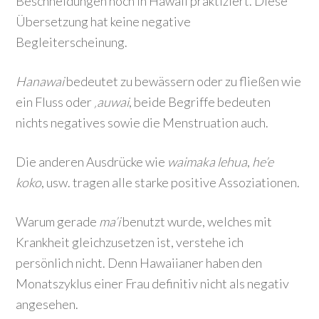
Beschneidungen noch in Hawaii praktiziert. Diese
Übersetzung hat keine negative
Begleiterscheinung.
Hanawai
bedeutet zu bewässern oder zu fließen wie
ein Fluss oder
‚auwai
, beide Begriffe bedeuten
nichts negatives sowie die Menstruation auch.
Die anderen Ausdrücke wie
waimaka lehua
,
he’e
koko
, usw. tragen alle starke positive Assoziationen.
Warum gerade
ma’i
benutzt wurde, welches mit
Krankheit gleichzusetzen ist, verstehe ich
persönlich nicht. Denn Hawaiianer haben den
Monatszyklus einer Frau definitiv nicht als negativ
angesehen.