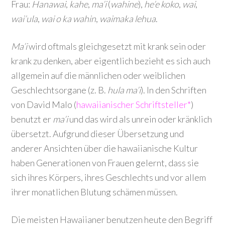
Frau:
Hanawai
,
kahe
,
ma’i
(
wahine
),
he’e koko
,
wai
,
wai’ula
,
wai o ka wahin
,
waimaka lehua
.
Ma’i
wird oftmals gleichgesetzt mit krank sein oder
krank zu denken, aber eigentlich bezieht es sich auch
allgemein auf die männlichen oder weiblichen
Geschlechtsorgane (z. B.
hula ma’i
). In den Schriften
von David Malo (
hawaiianischer Schriftsteller*
)
benutzt er
ma’i
und das wird als unrein oder kränklich
übersetzt. Aufgrund dieser Übersetzung und
anderer Ansichten über die hawaiianische Kultur
haben Generationen von Frauen gelernt, dass sie
sich ihres Körpers, ihres Geschlechts und vor allem
ihrer monatlichen Blutung schämen müssen.
Die meisten Hawaiianer benutzen heute den Begriff