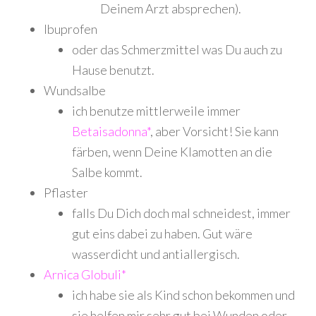
Deinem Arzt absprechen).
Ibuprofen
oder das Schmerzmittel was Du auch zu
Hause benutzt.
Wundsalbe
ich benutze mittlerweile immer
Betaisadonna*
, aber Vorsicht! Sie kann
färben, wenn Deine Klamotten an die
Salbe kommt.
Pflaster
falls Du Dich doch mal schneidest, immer
gut eins dabei zu haben. Gut wäre
wasserdicht und antiallergisch.
Arnica Globuli*
ich habe sie als Kind schon bekommen und
sie helfen mir sehr gut bei Wunden oder