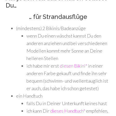
Du…
… für Strandausflüge
(mindestens) 2 Bikinis/Badeanzüge
wenn Du einen wäschst kannst Du den
anderen anziehen und bei verschiedenen
Modellen kommt mehr Sonne an Deine
helleren Stellen
ich habe mir erst
diesen Bikini*
in einer
anderen Farbe gekauft und finde ihn sehr
bequem (schwimm- und wellentauglich ist
er auch, das habe ich schon getestet)
ein Handtuch
falls Du in Deiner Unterkunft keines hast
ich kann Dir
dieses Handtuch*
empfehlen,