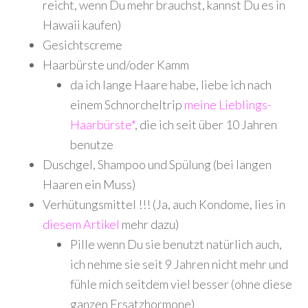
reicht, wenn Du mehr brauchst, kannst Du es in
Hawaii kaufen)
Gesichtscreme
Haarbürste und/oder Kamm
da ich lange Haare habe, liebe ich nach
einem Schnorcheltrip
meine Lieblings-
Haarbürste*
, die ich seit über 10 Jahren
benutze
Duschgel, Shampoo und Spülung (bei langen
Haaren ein Muss)
Verhütungsmittel !!! (Ja, auch Kondome, lies in
diesem Artikel
mehr dazu)
Pille wenn Du sie benutzt natürlich auch,
ich nehme sie seit 9 Jahren nicht mehr und
fühle mich seitdem viel besser (ohne diese
ganzen Ersatzhormone)