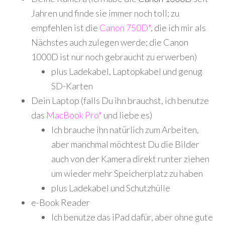
Jahren und finde sie immer noch toll; zu
empfehlen ist die
Canon 750D*
, die ich mir als
Nächstes auch zulegen werde; die Canon
1000D ist nur noch gebraucht zu erwerben)
plus Ladekabel, Laptopkabel und genug
SD-Karten
Dein Laptop (falls Du ihn brauchst, ich benutze
das
MacBook Pro*
und liebe es)
Ich brauche ihn natürlich zum Arbeiten,
aber manchmal möchtest Du die Bilder
auch von der Kamera direkt runter ziehen
um wieder mehr Speicherplatz zu haben
plus Ladekabel und Schutzhülle
e-Book Reader
Ich benutze das iPad dafür, aber ohne gute