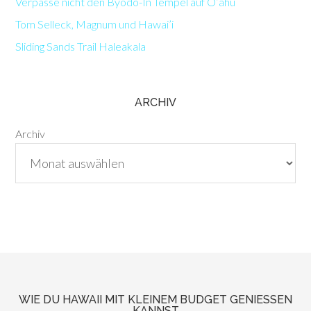
Verpasse nicht den Byodo-In Tempel auf O’ahu
Tom Selleck, Magnum und Hawai’i
Sliding Sands Trail Haleakala
ARCHIV
Archiv
WIE DU HAWAII MIT KLEINEM BUDGET GENIESSEN K
ANNST