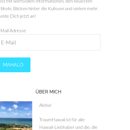
ost mit wertvollen Informationen, den neuesten
tikeln, Blicken hinter die Kulissen und vielem mehr.
lde Dich jetzt an!
-Mail Adresse
ÜBER MICH
Aloha!
TraumHawaii ist für alle
Hawaii-Liebhaber und die, die