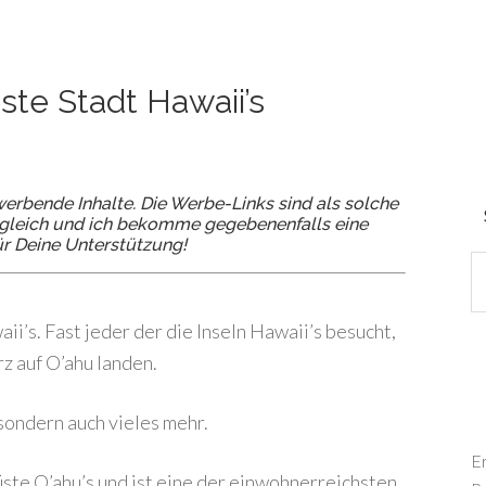
te Stadt Hawaii’s
erbende Inhalte. Die Werbe-Links sind als solche
ch gleich und ich bekomme gegebenenfalls eine
ür Deine Unterstützung!
i’s. Fast jeder der die Inseln Hawaii’s besucht,
z auf O’ahu landen.
sondern auch vieles mehr.
E
üste O’ahu’s und ist eine der einwohnerreichsten