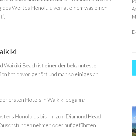
P
g des Wortes Honolulu verrät einem was einen
Ar
t“.
Me
E
ikiki
nd Waikiki Beach ist einer der bekanntesten
Man hat davon gehört und man so einiges an
der ersten Hotels in Waikiki begann?
dostens Honolulus bis hin zum Diamond Head
 Tauschstunden nehmen oder auf geführten