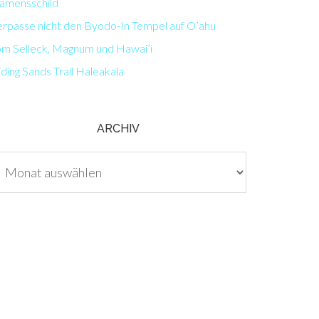
amensschild
erpasse nicht den Byodo-In Tempel auf O’ahu
om Selleck, Magnum und Hawai’i
iding Sands Trail Haleakala
ARCHIV
chiv