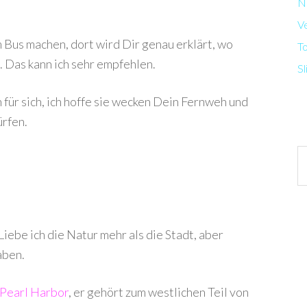
N
V
 Bus machen, dort wird Dir genau erklärt, wo
T
. Das kann ich sehr empfehlen.
Sl
 für sich, ich hoffe sie wecken Dein Fernweh und
ürfen.
Ar
Liebe ich die Natur mehr als die Stadt, aber
aben.
Pearl Harbor
, er gehört zum westlichen Teil von