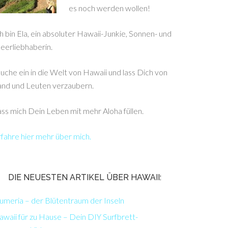
es noch werden wollen!
h bin Ela, ein absoluter Hawaii-Junkie, Sonnen- und
eerliebhaberin.
uche ein in die Welt von Hawaii und lass Dich von
and und Leuten verzaubern.
ss mich Dein Leben mit mehr Aloha füllen.
fahre hier mehr über mich.
DIE NEUESTEN ARTIKEL ÜBER HAWAII:
umeria – der Blütentraum der Inseln
waii für zu Hause – Dein DIY Surfbrett-