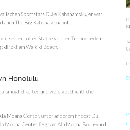
waiischen Sportstars Duke Kahanamoku, er war
Ic
d auch The Big Kahuna genannt.
M
it seiner tollen Statue vor der Tür und jedem
Ta
 direkt am Waikiki Beach.
L
La
n Honolulu
Er
kaufsmöglichkeiten und viele geschichtliche
Pl
 Ala Moana Center, unter anderem findest Du
Ha
Ala Moana Center liegt am Ala Moana Boulevard