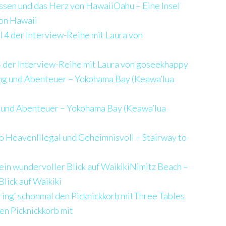
Oahu – Eine Insel
von Hawaii
4 der Interview-Reihe mit Laura von goseekhappy
g und Abenteuer – Yokohama Bay (Keawa’lua
Illegal und Geheimnisvoll – Stairway to
Nimitz Beach –
lick auf Waikiki
Three Tables
en Picknickkorb mit