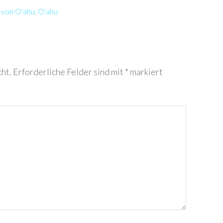
 von O'ahu
,
O'ahu
ht.
Erforderliche Felder sind mit
*
markiert