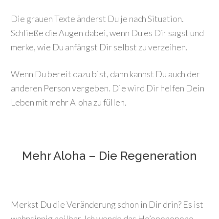
Die grauen Texte änderst Du je nach Situation.
Schließe die Augen dabei, wenn Du es Dir sagst und
merke, wie Du anfängst Dir selbst zu verzeihen.
Wenn Du bereit dazu bist, dann kannst Du auch der
anderen Person vergeben. Die wird Dir helfen Dein
Leben mit mehr Aloha zu füllen.
Mehr Aloha – Die Regeneration
Merkst Du die Veränderung schon in Dir drin? Es ist
wahnsinnig heilbar. Ich wende das Ho’oponopono