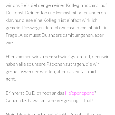
wir das Beispiel der gemeinen Kollegin nochmal auf.
Du liebst Deinen Job und kommst mit allen anderen
klar, nur diese eine Kollegin ist einfach wirklich
gemein. Deswegen den Job wechseln kommt nicht in
Frage! Also musst Du anders damit umgehen, aber
wie.
Hier kommen wir zu dem schwierigsten Teil, denn wir
haben alle so unsere Päckchen zu tragen, die wir
gerne loswerden würden, aber das einfach nicht
geht.
Erinnerst Du Dich noch an das
Ho’oponopono
?
Genau, das hawaiianische Vergebungsritual!
Nein, blockier noch nicht direkt. Du sollst ihr nicht