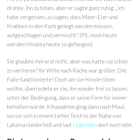
drohte, ihn zu töten, aber er sagte ganz ruhig: „Ich
habe vergessen, zu sagen, dass Meer-Eier und
Krabben in den Korb gelegt werden müssen,
aufgeschlagen und vermischt.“ (PS.: noch heute
werden Hinalea heute so gefangen).
Sie glaubte ihm erst nicht, aber was hatte sie schon
zu verlieren? Ihr Wille nach Rache war größer. Die
Falle funktionierte! Doch als sie Hinole töten
wollte, überredete er sie, ihn wieder frei zu lassen,
unter der Bedingung, dass er seine Form für immer
behalten würde. Kihawahine ging dann nach Maui,
wo sie sich in einem tiefen Teich in der Nähe von
Lahaina niederließ und laut
Legenden
dort noch lebt.