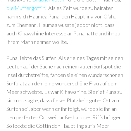
die Muttergöttin
. Als es Zeit wurde zu heiraten,
nahm sich Haumea Puna, den Häuptling von O’ahu
zum Ehemann. Haumea wusste jedoch nicht, dass
auch Kihawahine Interesse an Puna hatte und ihn zu
ihrem Mann nehmen wollte.
Puna liebte das Surfen. Als er eines Tages mit seinen
Leuten auf der Suche nach einem guten Surfspot die
Insel durchstreifte, fanden sie einen wunderschönen
Surfplatz an dem eine wunderschöne Frau auf dem
Meer schwebte. Es war Kihawahine. Sie rief Puna zu
sich und sagte, dass dieser Platz kein guter Ort zum
Surfen sei, aber wenn er ihr folgt, würde sie ihn an
den perfekten Ort weit außerhalb des Riffs bringen.
So lockte die Göttin den Häuptling auf’s Meer