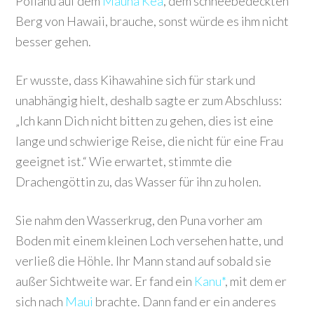
Poliahu auf dem
Mauna Kea
, dem schneebedeckten
Berg von Hawaii, brauche, sonst würde es ihm nicht
besser gehen.
Er wusste, dass Kihawahine sich für stark und
unabhängig hielt, deshalb sagte er zum Abschluss:
„Ich kann Dich nicht bitten zu gehen, dies ist eine
lange und schwierige Reise, die nicht für eine Frau
geeignet ist.“ Wie erwartet, stimmte die
Drachengöttin zu, das Wasser für ihn zu holen.
Sie nahm den Wasserkrug, den Puna vorher am
Boden mit einem kleinen Loch versehen hatte, und
verließ die Höhle. Ihr Mann stand auf sobald sie
außer Sichtweite war. Er fand ein
Kanu*
, mit dem er
sich nach
Maui
brachte. Dann fand er ein anderes