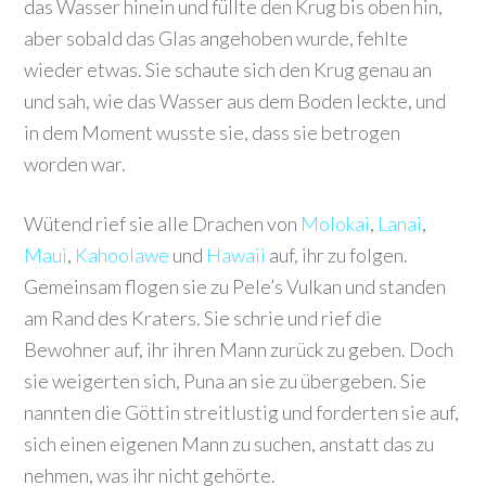
das Wasser hinein und füllte den Krug bis oben hin,
aber sobald das Glas angehoben wurde, fehlte
wieder etwas. Sie schaute sich den Krug genau an
und sah, wie das Wasser aus dem Boden leckte, und
in dem Moment wusste sie, dass sie betrogen
worden war.
Wütend rief sie alle Drachen von
Molokai
,
Lanai
,
Maui
,
Kahoolawe
und
Hawaii
auf, ihr zu folgen.
Gemeinsam flogen sie zu Pele’s Vulkan und standen
am Rand des Kraters. Sie schrie und rief die
Bewohner auf, ihr ihren Mann zurück zu geben. Doch
sie weigerten sich, Puna an sie zu übergeben. Sie
nannten die Göttin streitlustig und forderten sie auf,
sich einen eigenen Mann zu suchen, anstatt das zu
nehmen, was ihr nicht gehörte.