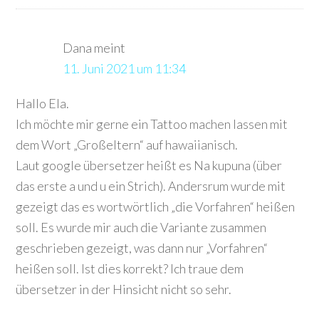
Dana
meint
11. Juni 2021 um 11:34
Hallo Ela.
Ich möchte mir gerne ein Tattoo machen lassen mit
dem Wort „Großeltern“ auf hawaiianisch.
Laut google übersetzer heißt es Na kupuna (über
das erste a und u ein Strich). Andersrum wurde mit
gezeigt das es wortwörtlich „die Vorfahren“ heißen
soll. Es wurde mir auch die Variante zusammen
geschrieben gezeigt, was dann nur „Vorfahren“
heißen soll. Ist dies korrekt? Ich traue dem
übersetzer in der Hinsicht nicht so sehr.