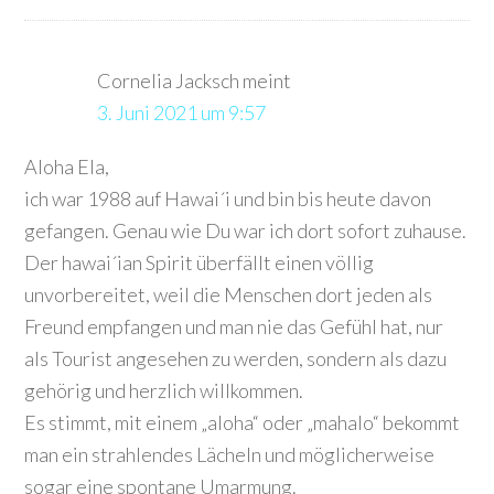
Cornelia Jacksch
meint
3. Juni 2021 um 9:57
Aloha Ela,
ich war 1988 auf Hawai´i und bin bis heute davon
gefangen. Genau wie Du war ich dort sofort zuhause.
Der hawai´ian Spirit überfällt einen völlig
unvorbereitet, weil die Menschen dort jeden als
Freund empfangen und man nie das Gefühl hat, nur
als Tourist angesehen zu werden, sondern als dazu
gehörig und herzlich willkommen.
Es stimmt, mit einem „aloha“ oder „mahalo“ bekommt
man ein strahlendes Lächeln und möglicherweise
sogar eine spontane Umarmung.