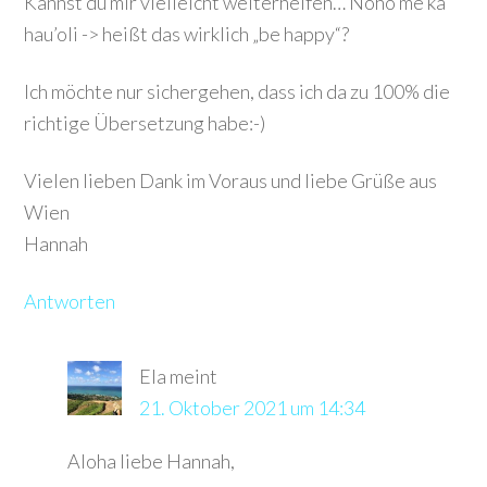
Kannst du mir vielleicht weiterhelfen… Noho me ka
hau’oli -> heißt das wirklich „be happy“?
Ich möchte nur sichergehen, dass ich da zu 100% die
richtige Übersetzung habe:-)
Vielen lieben Dank im Voraus und liebe Grüße aus
Wien
Hannah
Antworten
Ela
meint
21. Oktober 2021 um 14:34
Aloha liebe Hannah,