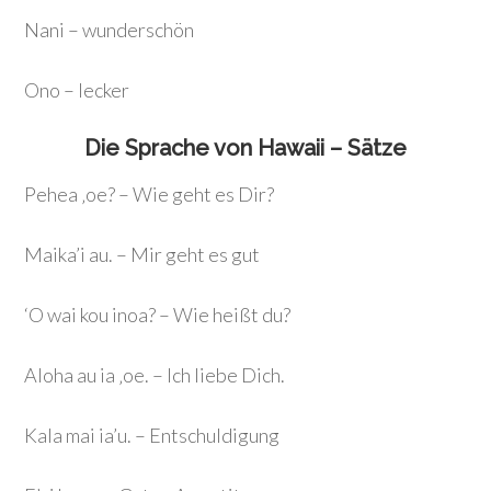
Nani – wunderschön
Ono – lecker
Die Sprache von Hawaii – Sätze
Pehea ‚oe? – Wie geht es Dir?
Maika’i au. – Mir geht es gut
‘O wai kou inoa? – Wie heißt du?
Aloha au ia ‚oe. – Ich liebe Dich.
Kala mai ia’u. – Entschuldigung