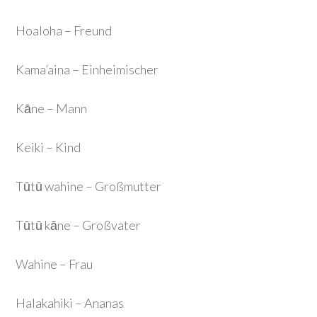
Hoaloha – Freund
Kama’aina – Einheimischer
Kāne – Mann
Keiki – Kind
Tūtū wahine – Großmutter
Tūtū kāne – Großvater
Wahine – Frau
Halakahiki – Ananas