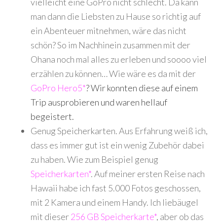
vielleicht eine GoPro nicht schlecht. Da kann
man dann die Liebsten zu Hause so richtig auf
ein Abenteuer mitnehmen, wäre das nicht
schön? So im Nachhinein zusammen mit der
Ohana noch mal alles zu erleben und soooo viel
erzählen zu können… Wie wäre es da mit der
GoPro Hero5*
? Wir konnten diese auf einem
Trip ausprobieren und waren hellauf
begeistert.
Genug Speicherkarten. Aus Erfahrung weiß ich,
dass es immer gut ist ein wenig Zubehör dabei
zu haben. Wie zum Beispiel genug
Speicherkarten*
. Auf meiner ersten Reise nach
Hawaii habe ich fast 5.000 Fotos geschossen,
mit 2 Kamera und einem Handy. Ich liebäugel
mit dieser
256 GB Speicherkarte*
, aber ob das