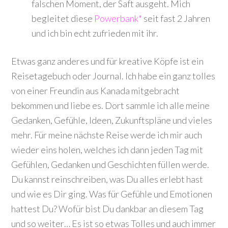
falschen Moment, der Saft ausgeht. Mich
begleitet diese
Powerbank*
seit fast 2 Jahren
und ich bin echt zufrieden mit ihr.
Etwas ganz anderes und für kreative Köpfe ist ein
Reisetagebuch oder Journal. Ich habe ein ganz tolles
von einer Freundin aus Kanada mitgebracht
bekommen und liebe es. Dort sammle ich alle meine
Gedanken, Gefühle, Ideen, Zukunftspläne und vieles
mehr. Für meine nächste Reise werde ich mir auch
wieder eins holen, welches ich dann jeden Tag mit
Gefühlen, Gedanken und Geschichten füllen werde.
Du kannst reinschreiben, was Du alles erlebt hast
und wie es Dir ging. Was für Gefühle und Emotionen
hattest Du? Wofür bist Du dankbar an diesem Tag
und so weiter… Es ist so etwas Tolles und auch immer