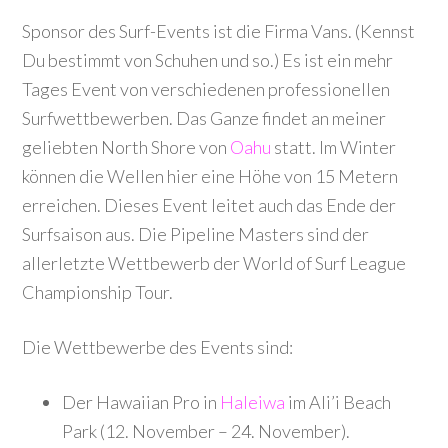
Sponsor des Surf-Events ist die Firma Vans. (Kennst
Du bestimmt von Schuhen und so.) Es ist ein mehr
Tages Event von verschiedenen professionellen
Surfwettbewerben. Das Ganze findet an meiner
geliebten North Shore von
Oahu
statt. Im Winter
können die Wellen hier eine Höhe von 15 Metern
erreichen. Dieses Event leitet auch das Ende der
Surfsaison aus. Die Pipeline Masters sind der
allerletzte Wettbewerb der World of Surf League
Championship Tour.
Die Wettbewerbe des Events sind:
Der Hawaiian Pro in
Haleiwa
im Ali’i Beach
Park (12. November – 24. November).